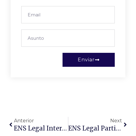
Enviar
Anterior
Next
ENS Legal Interviene En Mix FM Para Hablar Sobre Ética Y Gobernanza Empresarial
ENS Legal Participa En 11TV Para Analizar Los Retos Legales De Un Sector En Plena Transformación