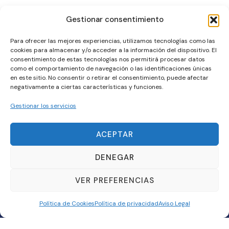
Contáctanos, queremos
Gestionar consentimiento
saber de ti y de tu
Para ofrecer las mejores experiencias, utilizamos tecnologías como las
cookies para almacenar y/o acceder a la información del dispositivo. El
consentimiento de estas tecnologías nos permitirá procesar datos
empresa
como el comportamiento de navegación o las identificaciones únicas
en este sitio. No consentir o retirar el consentimiento, puede afectar
negativamente a ciertas características y funciones.
Gestionar los servicios
ACEPTAR
Dirección
DENEGAR
Parque Tecnológico de Cantabria, Isabel Torres 11, oficina 5,
39011
VER PREFERENCIAS
Política de Cookies
Política de privacidad
Aviso Legal