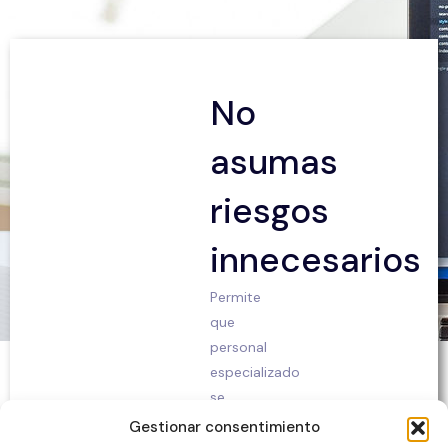
No
asumas
riesgos
innecesarios
Permite
que
personal
especializado
se
encargue
Gestionar consentimiento
de