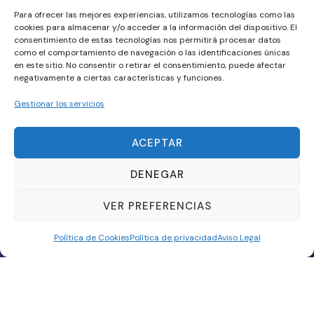
Para ofrecer las mejores experiencias, utilizamos tecnologías como las
la
cookies para almacenar y/o acceder a la información del dispositivo. El
implantación
consentimiento de estas tecnologías nos permitirá procesar datos
y
como el comportamiento de navegación o las identificaciones únicas
en este sitio. No consentir o retirar el consentimiento, puede afectar
gestión
negativamente a ciertas características y funciones.
de
Gestionar los servicios
tu
canal
de
ACEPTAR
denuncias
DENEGAR
Y
cumple
VER PREFERENCIAS
con
Política de Cookies
Política de privacidad
Aviso Legal
la
legalidad
SOLICITA MÁS
INFORMACIÓN